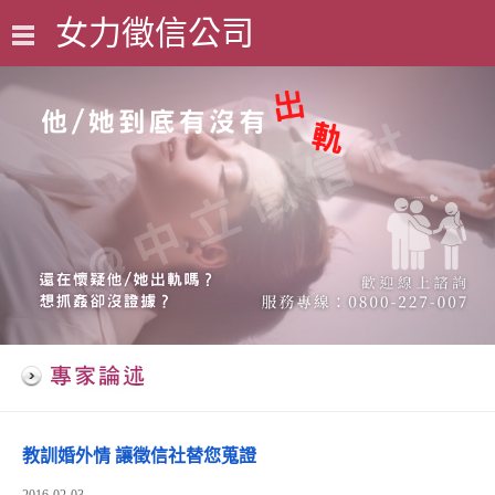
女力徵信公司
0800-227-007
教訓婚外情 讓徵信社替您蒐證