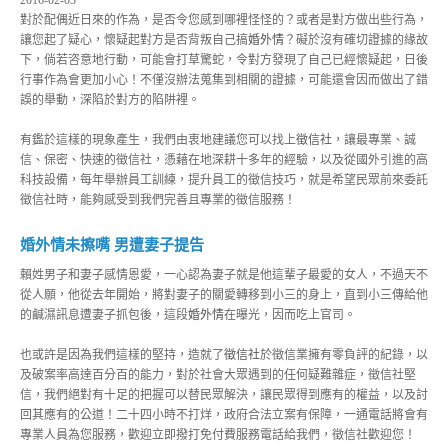
2016-02-03
對於配偶近日來的作為，是否令您感到哪裡怪怪的？或者是對方做出些行為，
讓您起了疑心，懷疑起對方是否背叛自己搞
婚外情
？礙於沒有確切證據的緣故
下，倘若咨意地行動，可能會打草驚蛇，令對方發現了自己已經懷疑起，日後
行事作為會更加小心！不僅沒辦法蒐集到相關的證據，可能還會因而做出了錯
誤的舉動，深陷於對方的陷阱裡。
有鑑於這樣的現象產生，我們由衷地建議您可以找上
徵信社
，讓最專業、誠
信、保密、快速的徵信社，憑藉在地深耕十多年的經驗，以及從國外引進的高
科技設備，每年舉辦員工訓練，提升員工的徵信技巧，就是希望民眾前來委託
徵信社時，能夠感受到我們完善且專業的徵信服務！
婚外情未擦嘴 男遭妻子提告
賴姓男子和妻子感情恩愛，一心認為妻子就是他這輩子最愛的女人，不過天不
從人願，他從去年開始，將對妻子的關愛轉移到小三的身上，直到小三傳給他
的鹹濕訊息遭妻子抓包後，這段
婚外情
在曝光，因而吃上官司。
也或許是因為我們這樣的堅持，造就了
徵信社
於徵信業擁有零負評的紀錄，以
及破案率高達百分百的能力，對於社會大眾遇到的任何疑難雜症，徵信社堅
信，我們絕對有十足的把握可以替民眾解決，讓民眾得到應有的權益，以及討
回其應有的公道！二十四小時不打烊，政府合法立案有保障，一通電話將會有
專業人員為您服務，歡迎立即撥打免付費服務電話給我們，徵信社歡迎您！