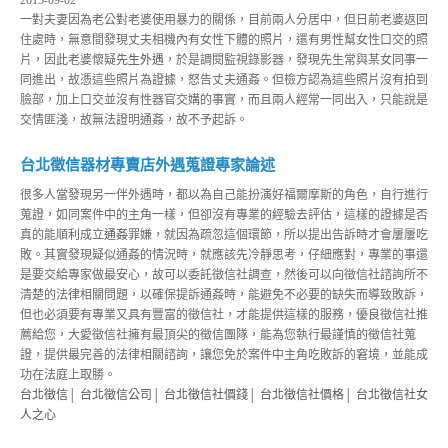
2015-09-02
一對夫妻因為老公對老婆使用暴力的關係，目前兩人分居中，但日前老婆返回
住處時，無意間發現丈夫相機內有女性下體的照片，還有男性幫女性口交的照
片，因此老婆懷疑
先生外遇
，於是調閱監視錄影器，發現先生常與某女同事一
同進出，故憑這些照片為證據，怒告丈夫通姦。但檢方認為這些照片沒有拍到
臉部，加上口交並沒有性器官交媾的事實，而且兩人經常一同出入，只能說是
交情匪淺，故無法證明通姦，故不予起訴。
台北徵信器材專賣店外遇蒐證專家論述
很多人當發現另一伴外遇時，都以為自己能扮演好福爾摩斯的角色，自行進行
蒐證，如同案件中的主角一樣，但卻沒有專業的經驗去評估，這樣的證據是否
真的能順利成立
通姦
罪嫌，就因為疏忽這個環節，所以提出告訴時才會屢屢吃
敗。其實發現疑似通姦的情況時，就應該先冷靜思考，仔細應對，專業的事還
是要交給專家做最安心，故可以委託徵信社調查，然後可以向徵信社諮詢所不
清楚的法律相關問題，以確保提訴通姦時，能避免不必要的缺失而導致敗訴，
但也必須要有專業又具有豐富的徵信社，才能提供這樣的服務，優良徵信社推
薦給您，大愛徵信社擁有最頂尖的徵信團隊，能為您執行最謹慎的徵信社蒐
證，提供最完善的法律相關諮詢，讓您免於案件中主角吃敗訴的窘境，並能成
功在法庭上取勝。
台北徵信
│
台北徵信公司
│
台北徵信社價錢
│
台北徵信社價格
│
台北徵信社女
人之心