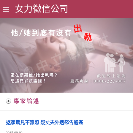
女力徵信公司
0800-227-007
返家驚見不雅照 疑丈夫外遇怒告通姦